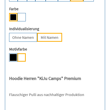
auswählen
Farbe
Black [BC/NE]
White [JN/NE/BC/SO/HF/FA/SO]
(Diese Option ist zurzeit nicht verfügbar.)
auswählen
Individualisierung
Ohne Namen
Mit Namen
auswählen
Motivfarbe
Schwarz
Weiß
(Diese Option ist zurzeit nicht verfügbar.)
Hoodie Herren "KiJu Camps" Premium
Flauschiger Pulli aus nachhaltiger Produktion