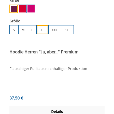
auswählen
Farbe
Bordeaux [NE]
Red [NE]
Pink [NE]
auswählen
Größe
S
M
L
XL
XXL
3XL
Hoodie Herren "Ja, aber..." Premium
Flauschiger Pulli aus nachhaltiger Produktion
Regulärer Preis:
37,50 €
Details