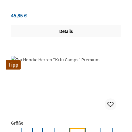
Regulärer Preis:
45,85 €
Details
Tipp
auswählen
Größe