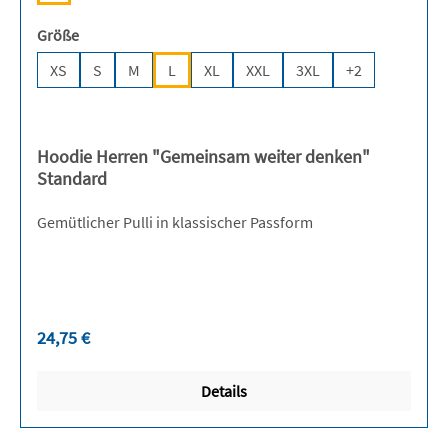
auswählen
Größe
XS
S
M
L
XL
XXL
3XL
+
2
Hoodie Herren "Gemeinsam weiter denken"
Standard
Gemütlicher Pulli in klassischer Passform
Regulärer Preis:
24,75 €
Details