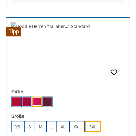
Tipp
auswählen
Farbe
Fire Red [JH]
Red Hot Chilli [JH]
Hot Pink [JH]
Burgundy [JH]
auswählen
Größe
XS
S
M
L
XL
XXL
3XL