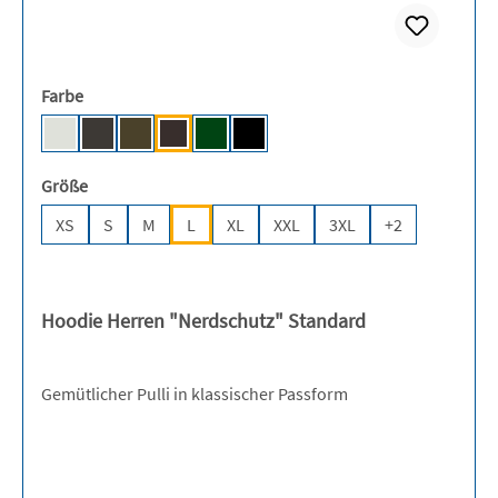
auswählen
Farbe
Ash (Heather) [JH]
Storm Grey (Solid) [JH]
Olive Green [JH]
Hot Chocolate [JH]
Bottle Green [BC]
Deep Black [JH]
auswählen
Größe
XS
S
M
L
XL
XXL
3XL
+
2
Hoodie Herren "Nerdschutz" Standard
Gemütlicher Pulli in klassischer Passform