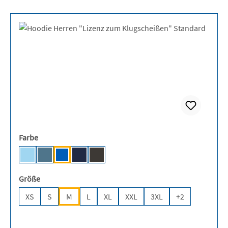
auswählen
Farbe
Sky Blue [JN]
Airforce Blue
Sapphire Blue [JH]
Oxford Navy [JH]
Storm Grey (Solid) [JH]
auswählen
Größe
XS
S
M
L
XL
XXL
3XL
+
2