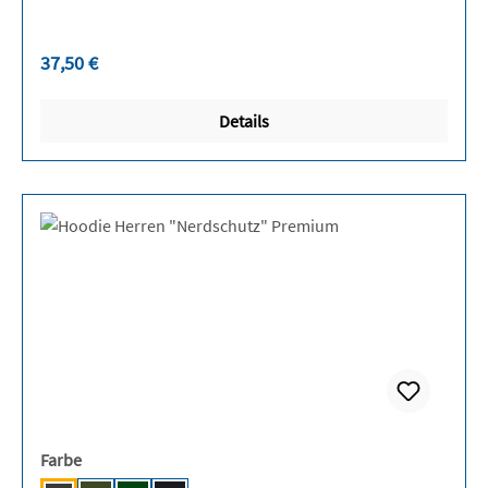
Regulärer Preis:
37,50 €
Details
auswählen
Farbe