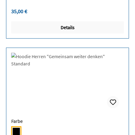
Regulärer Preis:
35,00 €
Details
auswählen
Farbe
Deep Black [JH]