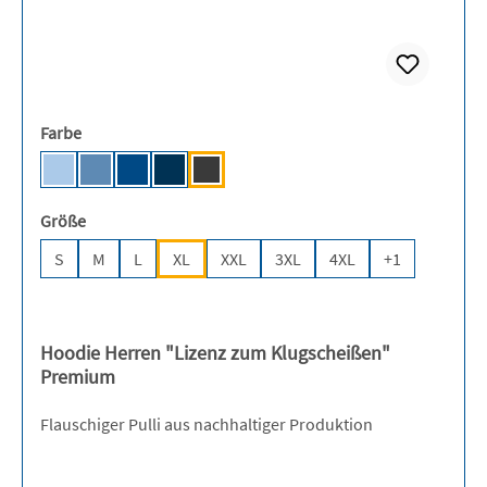
auswählen
Farbe
Light Blue [NE]
Dusty Indigo [NE]
Royal [JN]
Navy [JN]
Dark Heather [NE]
auswählen
Größe
S
M
L
XL
XXL
3XL
4XL
+
1
(Diese Option ist zurzei
Hoodie Herren "Lizenz zum Klugscheißen"
Premium
Flauschiger Pulli aus nachhaltiger Produktion