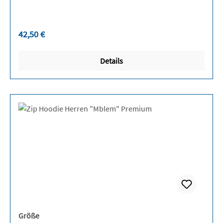
Regulärer Preis:
42,50 €
Details
auswählen
Größe