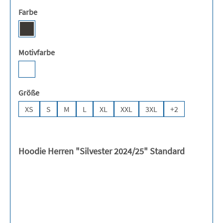
auswählen
Farbe
Storm Grey (Solid) [JH]
auswählen
Motivfarbe
Weiß
auswählen
Größe
XS
S
M
L
XL
XXL
3XL
+
2
Hoodie Herren "Silvester 2024/25" Standard