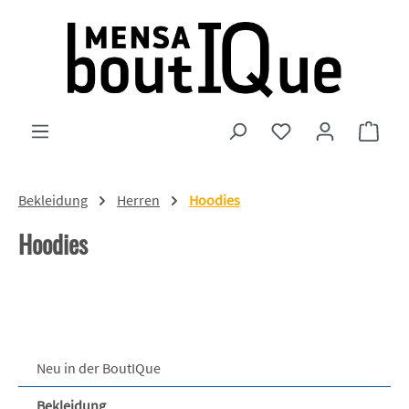
Zum Hauptinhalt springen
Du hast 0 Produkte
Ware
Bekleidung
Herren
Hoodies
Hoodies
Neu in der BoutIQue
Bekleidung