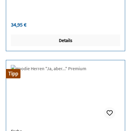
Regulärer Preis:
34,95 €
Details
Tipp