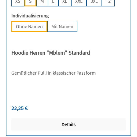
XS
S
M
L
XL
XXL
3XL
+
2
auswählen
Individualisierung
Ohne Namen
Mit Namen
Hoodie Herren "Mblem" Standard
Gemütlicher Pulli in klassischer Passform
Regulärer Preis:
22,25 €
Details