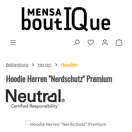
Zum Hauptinhalt springen
Du hast 0 Produkte
Ware
Bekleidung
Herren
Hoodies
Hoodie Herren "Nerdschutz" Premium
Bildergalerie überspringen