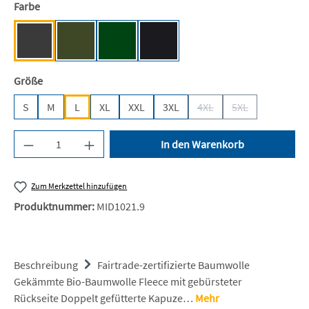
auswählen
Farbe
Dark Heather [NE]
Military [NE]
Bottle Green [BC]
Black [JN/FA/LM/BG/FA]
auswählen
Größe
S
M
L
XL
XXL
3XL
4XL
5XL
(Diese Option ist zurzeit n
(Diese Option ist 
Produkt Anzahl: Gib den gewünschten Wert ein 
In den Warenkorb
Zum Merkzettel hinzufügen
Produktnummer:
MID1021.9
Beschreibung
Fairtrade-zertifizierte Baumwolle
Gekämmte Bio-Baumwolle Fleece mit gebürsteter
Rückseite Doppelt gefütterte Kapuze…
Mehr