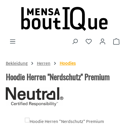
Zum Hauptinhalt springen
Du hast 0 Produkte
Ware
Bekleidung
Herren
Hoodies
Hoodie Herren "Nerdschutz" Premium
Bildergalerie überspringen