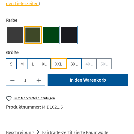
den Lieferzeiten
)
auswählen
Farbe
Dark Heather [NE]
Military [NE]
Bottle Green [BC]
Black [JN/FA/LM/BG/FA]
auswählen
Größe
S
M
L
XL
XXL
3XL
4XL
5XL
(Diese Option ist zurzeit n
(Diese Option ist 
Produkt Anzahl: Gib den gewünschten Wert ein 
In den Warenkorb
Zum Merkzettel hinzufügen
Produktnummer:
MID1021.5
Beschreibung
Fairtrade-zertifizierte Baumwolle