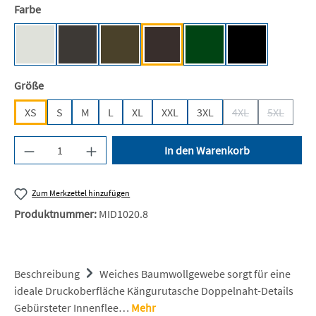
auswählen
Farbe
Ash (Heather) [JH]
Storm Grey (Solid) [JH]
Olive Green [JH]
Hot Chocolate [JH]
Bottle Green [BC]
Deep Black [JH
auswählen
Größe
XS
S
M
L
XL
XXL
3XL
4XL
5XL
(Diese Option ist z
(Diese Opt
Produkt Anzahl: Gib den gewünschten Wert ein 
In den Warenkorb
Zum Merkzettel hinzufügen
Produktnummer:
MID1020.8
Beschreibung
Weiches Baumwollgewebe sorgt für eine
ideale Druckoberfläche Kängurutasche Doppelnaht-Details
Gebürsteter Innenflee…
Mehr