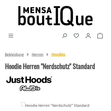
Zum Hauptinhalt springen
Du hast 0 Produkte
Ware
Bekleidung
Herren
Hoodies
Hoodie Herren "Nerdschutz" Standard
Bildergalerie überspringen