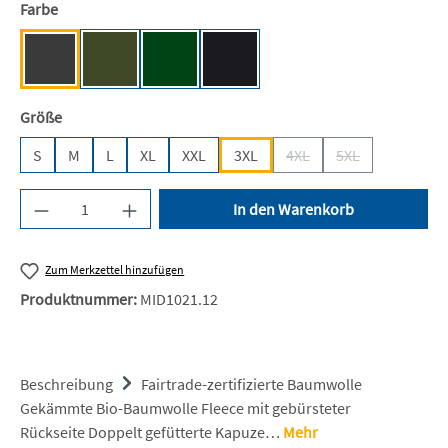
auswählen
Farbe
Dark Heather [NE]
Military [NE]
Bottle Green [BC]
Black [JN/FA/LM/BG/FA]
auswählen
Größe
S
M
L
XL
XXL
3XL
4XL
5XL
(Diese Option ist zurzeit n
(Diese Option ist 
Produkt Anzahl: Gib den gewünschten Wert ein 
In den Warenkorb
Zum Merkzettel hinzufügen
Produktnummer:
MID1021.12
Beschreibung
Fairtrade-zertifizierte Baumwolle
Gekämmte Bio-Baumwolle Fleece mit gebürsteter
Rückseite Doppelt gefütterte Kapuze…
Mehr