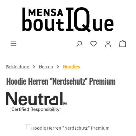
Zum Hauptinhalt springen
Du hast 0 Produkte
Ware
Bekleidung
Herren
Hoodies
Hoodie Herren "Nerdschutz" Premium
Bildergalerie überspringen