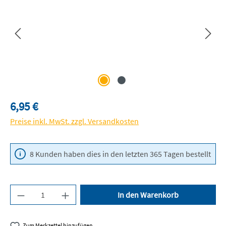
Regulärer Preis:
6,95 €
Preise inkl. MwSt. zzgl. Versandkosten
8 Kunden haben dies in den letzten 365 Tagen bestellt
Produkt Anzahl: Gib den gewünschten Wert ein 
In den Warenkorb
Zum Merkzettel hinzufügen