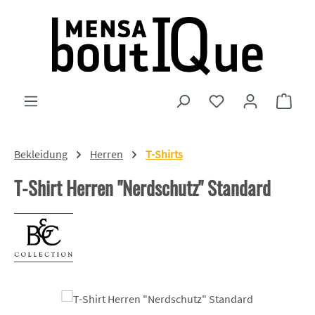
Zum Hauptinhalt springen
Du hast 0 Produkte
Ware
Bekleidung
Herren
T-Shirts
T-Shirt Herren "Nerdschutz" Standard
Bildergalerie überspringen