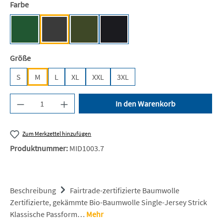
auswählen
Farbe
Bottle Green [NE]
Dark Heather [NE]
Military [NE]
Black [JN/FA/LM/BG/FA]
auswählen
Größe
S
M
L
XL
XXL
3XL
Produkt Anzahl: Gib den gewünschten Wert ein 
In den Warenkorb
Zum Merkzettel hinzufügen
Produktnummer:
MID1003.7
Beschreibung
Fairtrade-zertifizierte Baumwolle
Zertifizierte, gekämmte Bio-Baumwolle Single-Jersey Strick
Klassische Passform…
Mehr