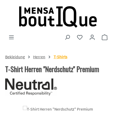
Zum Hauptinhalt springen
Du hast 0 Produkte
Ware
Bekleidung
Herren
T-Shirts
T-Shirt Herren "Nerdschutz" Premium
Bildergalerie überspringen