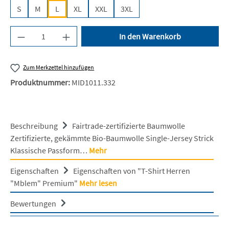
S
M
L
XL
XXL
3XL
Produkt Anzahl: Gib den gewünschten Wert ein 
In den Warenkorb
Zum Merkzettel hinzufügen
Produktnummer:
MID1011.332
Beschreibung
Fairtrade-zertifizierte Baumwolle
Zertifizierte, gekämmte Bio-Baumwolle Single-Jersey Strick
Klassische Passform…
Mehr
Eigenschaften
Eigenschaften von "T-Shirt Herren
"Mblem" Premium"
Mehr lesen
Bewertungen