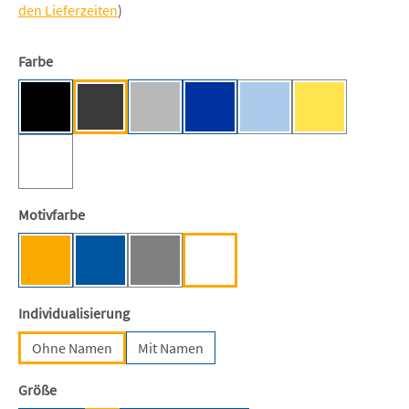
den Lieferzeiten
)
auswählen
Farbe
Black [BC/NE]
Dark Heather [NE]
Sport Grey [NE]
Royal [NE]
Light Blue [NE]
Yellow [NE]
(Diese Option ist zurzeit ni
(Diese Option ist
Weiß
(Diese Option ist zurzeit nicht verfügbar.)
auswählen
Motivfarbe
Mensa-Gelb
Stiftungsblau
Anthrazit
Weiß
(Diese Option ist zurzeit nicht verfügbar.)
(Diese Option ist zurzeit nicht verfügbar.)
auswählen
Individualisierung
Ohne Namen
Mit Namen
auswählen
Größe