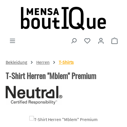
Zum Hauptinhalt springen
Du hast 0 Produkte
Ware
Bekleidung
Herren
T-Shirts
T-Shirt Herren "Mblem" Premium
Bildergalerie überspringen