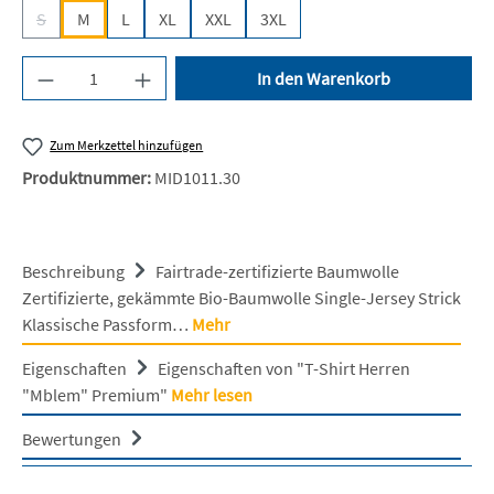
S
M
L
XL
XXL
3XL
(Diese Option ist zurzeit nicht verfügbar.)
Produkt Anzahl: Gib den gewünschten Wert ein 
In den Warenkorb
Zum Merkzettel hinzufügen
Produktnummer:
MID1011.30
Beschreibung
Fairtrade-zertifizierte Baumwolle
Zertifizierte, gekämmte Bio-Baumwolle Single-Jersey Strick
Klassische Passform…
Mehr
Eigenschaften
Eigenschaften von "T-Shirt Herren
"Mblem" Premium"
Mehr lesen
Bewertungen