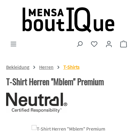
Zum Hauptinhalt springen
Du hast 0 Produkte
Ware
Bekleidung
Herren
T-Shirts
T-Shirt Herren "Mblem" Premium
Bildergalerie überspringen