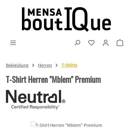
Zum Hauptinhalt springen
Du hast 0 Produkte
Ware
Bekleidung
Herren
T-Shirts
T-Shirt Herren "Mblem" Premium
Bildergalerie überspringen