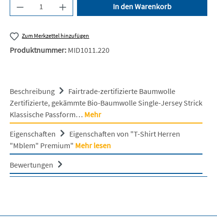
Produkt Anzahl: Gib den gewünschten Wert ein 
In den Warenkorb
Zum Merkzettel hinzufügen
Produktnummer:
MID1011.220
Beschreibung
Fairtrade-zertifizierte Baumwolle
Zertifizierte, gekämmte Bio-Baumwolle Single-Jersey Strick
Klassische Passform…
Mehr
Eigenschaften
Eigenschaften von "T-Shirt Herren
"Mblem" Premium"
Mehr lesen
Bewertungen