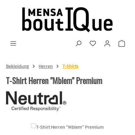
Zum Hauptinhalt springen
Du hast 0 Produkte
Ware
Bekleidung
Herren
T-Shirts
T-Shirt Herren "Mblem" Premium
Bildergalerie überspringen