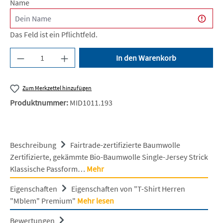
Name
Das Feld ist ein Pflichtfeld.
Produkt Anzahl: Gib den gewünschten Wert ein 
In den Warenkorb
Zum Merkzettel hinzufügen
Produktnummer:
MID1011.193
Beschreibung
Fairtrade-zertifizierte Baumwolle
Zertifizierte, gekämmte Bio-Baumwolle Single-Jersey Strick
Klassische Passform…
Mehr
Eigenschaften
Eigenschaften von "T-Shirt Herren
"Mblem" Premium"
Mehr lesen
Bewertungen