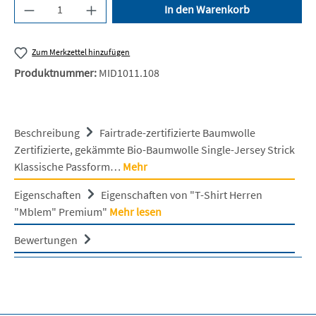
Produkt Anzahl: Gib den gewünschten Wert ein 
In den Warenkorb
Zum Merkzettel hinzufügen
Produktnummer:
MID1011.108
Beschreibung
Fairtrade-zertifizierte Baumwolle
Zertifizierte, gekämmte Bio-Baumwolle Single-Jersey Strick
Klassische Passform…
Mehr
Eigenschaften
Eigenschaften von "T-Shirt Herren
"Mblem" Premium"
Mehr lesen
Bewertungen