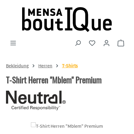
Zum Hauptinhalt springen
Du hast 0 Produkte
Ware
Bekleidung
Herren
T-Shirts
T-Shirt Herren "Mblem" Premium
Bildergalerie überspringen