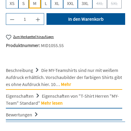
XS
S
M
L
XL
XXL
3XL
4XL
5XL
(Diese Option ist z
(Diese Opt
Produkt Anzahl: Gib den gewünschten Wert ein 
In den Warenkorb
Zum Merkzettel hinzufügen
Produktnummer:
MID1055.55
Beschreibung
Die MY-Teamshirts sind nur mit weißem
Aufdruck erhältlich. Vorschaubilder der farbigen Shirts gibt
es ohne Aufdruck hier. 10…
Mehr
Eigenschaften
Eigenschaften von "T-Shirt Herren "MY-
Team" Standard"
Mehr lesen
Bewertungen