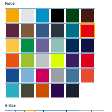
auswählen
Farbe
Apricot [BC]
Ash (Heather) [BC]
Atoll [BC]
Black [BC/NE]
Bottle Green [BC]
Brown [BC]
Burgundy [BC]
Chocolate [BC]
Cobalt Blue [BC]
Dark Grey (Solid) [BC]
Diva Blue [BC]
Fire Red [BC]
Gold [BC]
Kelly Green [BC]
Millennial Lilac
Millennial Mint [BC]
Navy [BC]
Navy Blue [BC]
Orange [BC]
Orchid Green [BC]
Pacific Grey [BC]
Pixel Lime [BC]
Radiant Purple [BC]
Red [BC]
Royal Blue [BC]
Sky Blue [BC]
Sorbet [BC]
Sport Grey (Heather) [BC]
Stone Blue [BC]
Sunset Orange
Swimming Pool [BC]
Urban Khaki [BC]
Urban Orange [BC]
Urban Purple [BC]
Used Black [BC]
auswählen
Größe