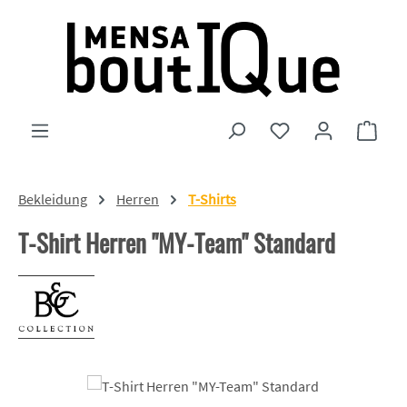
Zum Hauptinhalt springen
Du hast 0 Produkte
Ware
Bekleidung
Herren
T-Shirts
T-Shirt Herren "MY-Team" Standard
Bildergalerie überspringen