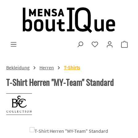
Zum Hauptinhalt springen
Du hast 0 Produkte
Ware
Bekleidung
Herren
T-Shirts
T-Shirt Herren "MY-Team" Standard
Bildergalerie überspringen