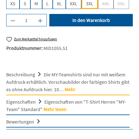
XS
S
M
L
XL
XXL
3XL
4XL
5XL
(Diese Option ist z
(Diese Opt
Produkt Anzahl: Gib den gewünschten Wert ein 
In den Warenkorb
Zum Merkzettel hinzufügen
Produktnummer:
MID1055.51
Beschreibung
Die MY-Teamshirts sind nur mit weißem
Aufdruck erhältlich. Vorschaubilder der farbigen Shirts gibt
es ohne Aufdruck hier. 10…
Mehr
Eigenschaften
Eigenschaften von "T-Shirt Herren "MY-
Team" Standard"
Mehr lesen
Bewertungen