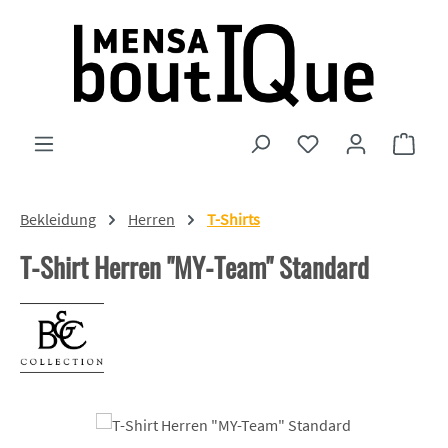
Zum Hauptinhalt springen
Du hast 0 Produkte
Ware
Bekleidung
Herren
T-Shirts
T-Shirt Herren "MY-Team" Standard
Bildergalerie überspringen