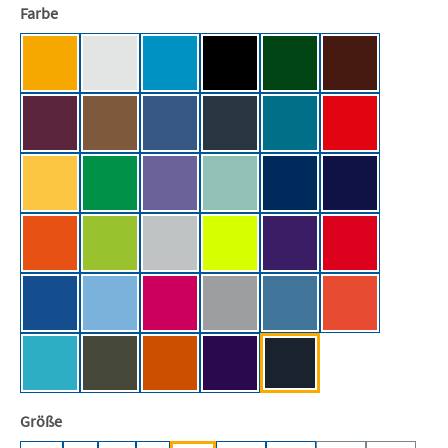
auswählen
Farbe
Apricot [BC]
Ash (Heather) [BC]
Atoll [BC]
Black [BC/NE]
Bottle Green [BC]
Brown [BC]
Burgundy [BC]
Chocolate [BC]
Cobalt Blue [BC]
Dark Grey (Solid) [BC]
Diva Blue [BC]
Fire Red [BC]
Gold [BC]
Kelly Green [BC]
Millennial Lilac
Millennial Mint [BC]
Navy [BC]
Navy Blue [BC]
Orange [BC]
Orchid Green [BC]
Pacific Grey [BC]
Pixel Lime [BC]
Radiant Purple [BC]
Red [BC]
Royal Blue [BC]
Sky Blue [BC]
Sorbet [BC]
Sport Grey (Heather) [BC]
Stone Blue [BC]
Sunset Orange
Swimming Pool [BC]
Urban Khaki [BC]
Urban Orange [BC]
Urban Purple [BC]
Used Black [BC]
auswählen
Größe