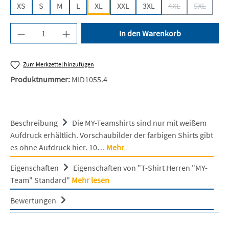
XS
S
M
L
XL
XXL
3XL
4XL
5XL
(Diese Option ist z
(Diese Opt
Produkt Anzahl: Gib den gewünschten Wert ein 
In den Warenkorb
Zum Merkzettel hinzufügen
Produktnummer:
MID1055.4
Beschreibung
Die MY-Teamshirts sind nur mit weißem
Aufdruck erhältlich. Vorschaubilder der farbigen Shirts gibt
es ohne Aufdruck hier. 10…
Mehr
Eigenschaften
Eigenschaften von "T-Shirt Herren "MY-
Team" Standard"
Mehr lesen
Bewertungen