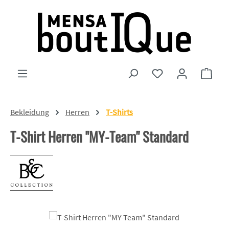
Zum Hauptinhalt springen
Du hast 0 Produkte
Ware
Bekleidung
Herren
T-Shirts
T-Shirt Herren "MY-Team" Standard
Bildergalerie überspringen