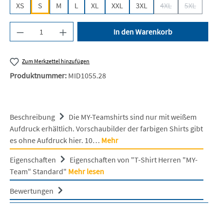
XS
S
M
L
XL
XXL
3XL
4XL
5XL
(Diese Option ist z
(Diese Opt
Produkt Anzahl: Gib den gewünschten Wert ein 
In den Warenkorb
Zum Merkzettel hinzufügen
Produktnummer:
MID1055.28
Beschreibung
Die MY-Teamshirts sind nur mit weißem
Aufdruck erhältlich. Vorschaubilder der farbigen Shirts gibt
es ohne Aufdruck hier. 10…
Mehr
Eigenschaften
Eigenschaften von "T-Shirt Herren "MY-
Team" Standard"
Mehr lesen
Bewertungen