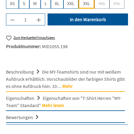
XS
S
M
L
XL
XXL
3XL
4XL
5XL
(Diese Option ist z
(Diese Opt
Produkt Anzahl: Gib den gewünschten Wert ein 
In den Warenkorb
Zum Merkzettel hinzufügen
Produktnummer:
MID1055.198
Beschreibung
Die MY-Teamshirts sind nur mit weißem
Aufdruck erhältlich. Vorschaubilder der farbigen Shirts gibt
es ohne Aufdruck hier. 10…
Mehr
Eigenschaften
Eigenschaften von "T-Shirt Herren "MY-
Team" Standard"
Mehr lesen
Bewertungen