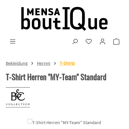
Zum Hauptinhalt springen
Du hast 0 Produkte
Ware
Bekleidung
Herren
T-Shirts
T-Shirt Herren "MY-Team" Standard
Bildergalerie überspringen