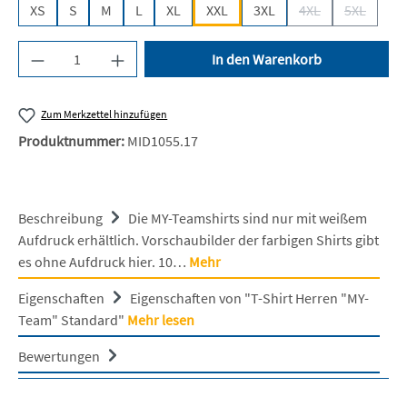
XS
S
M
L
XL
XXL
3XL
4XL
5XL
(Diese Option ist z
(Diese Opt
Produkt Anzahl: Gib den gewünschten Wert ein 
In den Warenkorb
Zum Merkzettel hinzufügen
Produktnummer:
MID1055.17
Beschreibung
Die MY-Teamshirts sind nur mit weißem
Aufdruck erhältlich. Vorschaubilder der farbigen Shirts gibt
es ohne Aufdruck hier. 10…
Mehr
Eigenschaften
Eigenschaften von "T-Shirt Herren "MY-
Team" Standard"
Mehr lesen
Bewertungen