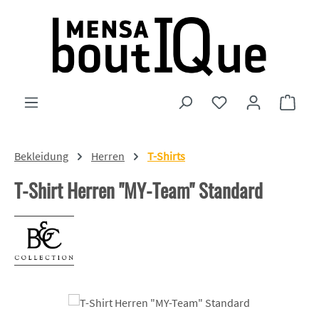
Zum Hauptinhalt springen
Du hast 0 Produkte
Ware
Bekleidung
Herren
T-Shirts
T-Shirt Herren "MY-Team" Standard
Bildergalerie überspringen