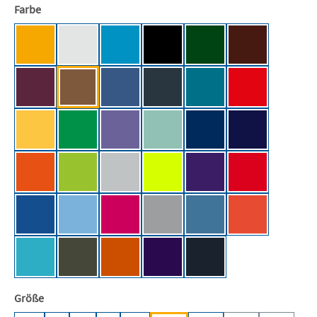
auswählen
Farbe
Apricot [BC]
Ash (Heather) [BC]
Atoll [BC]
Black [BC/NE]
Bottle Green [BC]
Brown [BC]
Burgundy [BC]
Chocolate [BC]
Cobalt Blue [BC]
Dark Grey (Solid) [BC]
Diva Blue [BC]
Fire Red [BC]
Gold [BC]
Kelly Green [BC]
Millennial Lilac
Millennial Mint [BC]
Navy [BC]
Navy Blue [BC]
Orange [BC]
Orchid Green [BC]
Pacific Grey [BC]
Pixel Lime [BC]
Radiant Purple [BC]
Red [BC]
Royal Blue [BC]
Sky Blue [BC]
Sorbet [BC]
Sport Grey (Heather) [BC]
Stone Blue [BC]
Sunset Orange
Swimming Pool [BC]
Urban Khaki [BC]
Urban Orange [BC]
Urban Purple [BC]
Used Black [BC]
auswählen
Größe