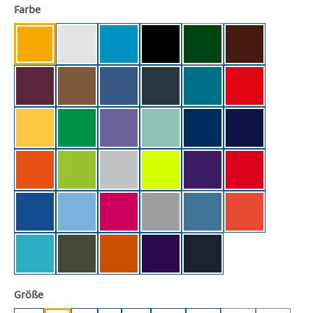
auswählen
Farbe
Apricot [BC]
Ash (Heather) [BC]
Atoll [BC]
Black [BC/NE]
Bottle Green [BC]
Brown [BC]
(Diese Option ist zurzeit ni
Burgundy [BC]
Chocolate [BC]
Cobalt Blue [BC]
Dark Grey (Solid) [BC]
Diva Blue [BC]
Fire Red [BC]
Gold [BC]
Kelly Green [BC]
Millennial Lilac
Millennial Mint [BC]
Navy [BC]
Navy Blue [BC]
Orange [BC]
Orchid Green [BC]
Pacific Grey [BC]
Pixel Lime [BC]
Radiant Purple [BC]
Red [BC]
Royal Blue [BC]
Sky Blue [BC]
Sorbet [BC]
Sport Grey (Heather) [BC]
Stone Blue [BC]
Sunset Orange
(Diese Option ist zurzeit ni
Swimming Pool [BC]
Urban Khaki [BC]
Urban Orange [BC]
Urban Purple [BC]
Used Black [BC]
auswählen
Größe