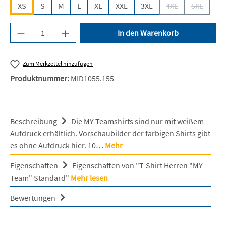
XS
S
M
L
XL
XXL
3XL
4XL
5XL
(Diese Option ist z
(Diese Opt
Produkt Anzahl: Gib den gewünschten Wert ein 
In den Warenkorb
Zum Merkzettel hinzufügen
Produktnummer:
MID1055.155
Beschreibung
Die MY-Teamshirts sind nur mit weißem
Aufdruck erhältlich. Vorschaubilder der farbigen Shirts gibt
es ohne Aufdruck hier. 10…
Mehr
Eigenschaften
Eigenschaften von "T-Shirt Herren "MY-
Team" Standard"
Mehr lesen
Bewertungen