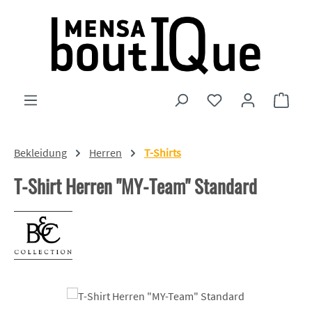
Zum Hauptinhalt springen
Du hast 0 Produkte
Ware
Bekleidung
Herren
T-Shirts
T-Shirt Herren "MY-Team" Standard
Bildergalerie überspringen