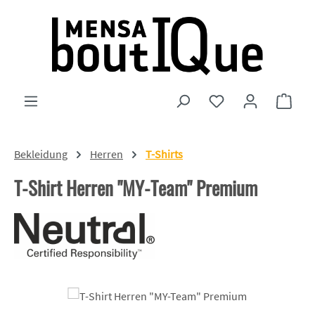
Zum Hauptinhalt springen
Du hast 0 Produkte
Ware
Bekleidung
Herren
T-Shirts
T-Shirt Herren "MY-Team" Premium
Bildergalerie überspringen