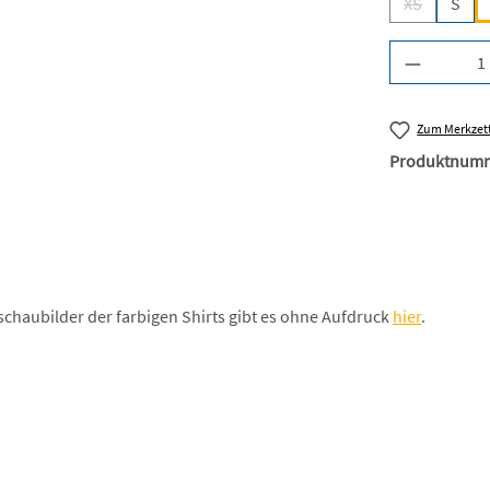
XS
S
(Diese Optio
Produkt A
Zum Merkzett
Produktnum
schaubilder der farbigen Shirts gibt es ohne Aufdruck
hier
.