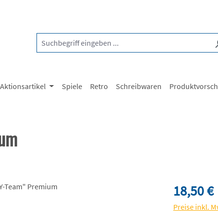
Aktionsartikel
Spiele
Retro
Schreibwaren
Produktvorsc
ium
Regulärer Pre
18,50 €
Preise inkl. 