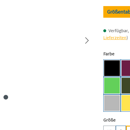
Größentab
Verfügbar, 
Lieferzeiten
)
auswäh
Farbe
Black [BC
Lime [NE
Sport Gre
auswäh
Größe