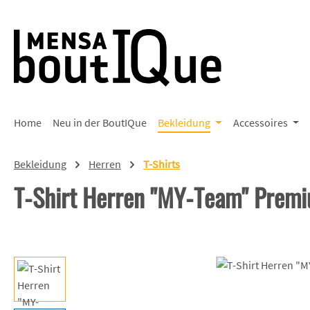
 Hauptinhalt springen
Zur Suche springen
Zur Hauptnavigation springen
Home
Neu in der BoutIQue
Bekleidung
Accessoires
Bekleidung
Herren
T-Shirts
T-Shirt Herren "MY-Team" Prem
Bildergalerie überspringen