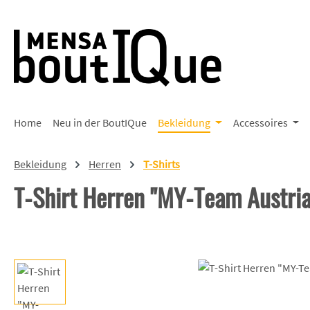
 Hauptinhalt springen
Zur Suche springen
Zur Hauptnavigation springen
Home
Neu in der BoutIQue
Bekleidung
Accessoires
Bekleidung
Herren
T-Shirts
T-Shirt Herren "MY-Team Austria
Bildergalerie überspringen