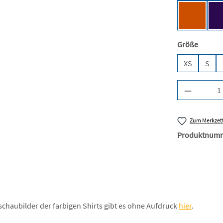
Urban Or
auswäh
Größe
XS
S
Produkt A
Zum Merkzett
Produktnum
schaubilder der farbigen Shirts gibt es ohne Aufdruck
hier
.