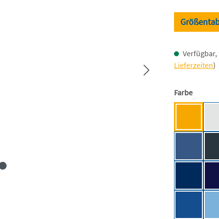
Größentab
Verfügbar, 
Lieferzeiten
)
auswäh
Farbe
Apricot [
Cobalt Bl
Navy [BC]
Royal Blu