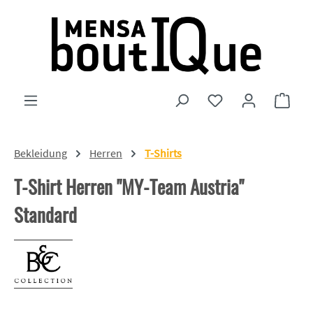
Zum Hauptinhalt springen
Du hast 0 Produkte
Ware
Bekleidung
Herren
T-Shirts
T-Shirt Herren "MY-Team Austria"
Standard