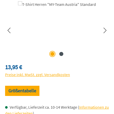
Bildergalerie überspringen
Regulärer Preis:
13,95 €
Preise inkl. MwSt. zzgl. Versandkosten
Größentabelle
Verfügbar, Lieferzeit ca. 10-14 Werktage (
Informationen zu
den Lieferzeiten
)