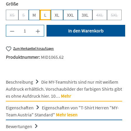
auswählen
Größe
XS
S
M
L
XL
XXL
3XL
4XL
5XL
(Diese Option ist zurzeit nicht verfügbar.)
(Diese Option ist zurzeit nicht verfügbar.)
(Diese Option ist z
(Diese Opt
Produkt Anzahl: Gib den gewünschten Wert ein 
In den Warenkorb
Zum Merkzettel hinzufügen
Produktnummer:
MID1065.62
Beschreibung
Die MY-Teamshirts sind nur mit weißem
Aufdruck erhältlich. Vorschaubilder der farbigen Shirts gibt
es ohne Aufdruck hier. 10…
Mehr
Eigenschaften
Eigenschaften von "T-Shirt Herren "MY-
Team Austria" Standard"
Mehr lesen
Bewertungen