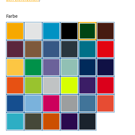
auswählen
Farbe
Apricot [BC]
Ash (Heather) [BC]
Atoll [BC]
Black [BC/NE]
Bottle Green [BC]
Brown [BC]
Burgundy [BC]
Chocolate [BC]
Cobalt Blue [BC]
Dark Grey (Solid) [BC]
Diva Blue [BC]
Fire Red [BC]
Gold [BC]
Kelly Green [BC]
Millennial Lilac
Millennial Mint [BC]
Navy [BC]
Navy Blue [BC]
Orange [BC]
Orchid Green [BC]
Pacific Grey [BC]
Pixel Lime [BC]
Radiant Purple [BC]
Red [BC]
Royal Blue [BC]
Sky Blue [BC]
Sorbet [BC]
Sport Grey (Heather) [BC]
Stone Blue [BC]
Sunset Orange
Swimming Pool [BC]
Urban Khaki [BC]
Urban Orange [BC]
Urban Purple [BC]
Used Black [BC]