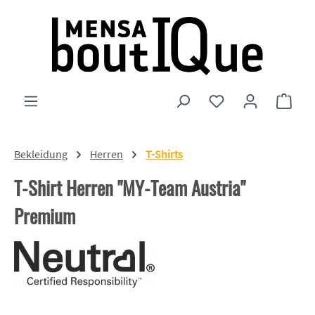
Zum Hauptinhalt springen
Du hast 0 Produkte
Ware
Bekleidung
Herren
T-Shirts
T-Shirt Herren "MY-Team Austria"
Premium