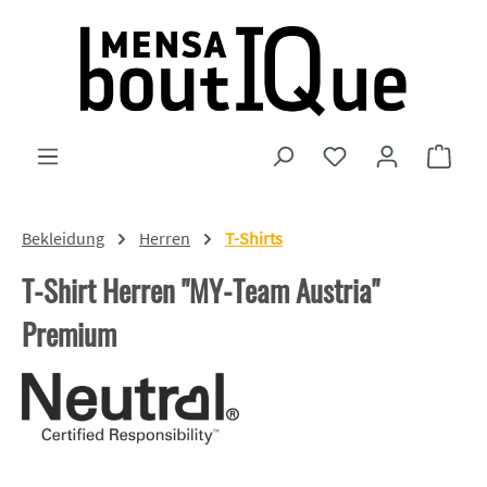
Zum Hauptinhalt springen
Du hast 0 Produkte
Ware
Bekleidung
Herren
T-Shirts
T-Shirt Herren "MY-Team Austria"
Premium