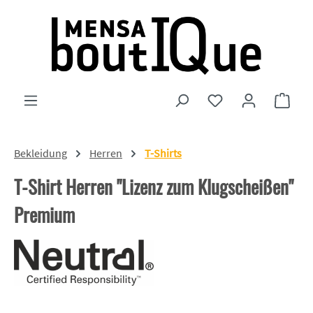
Zum Hauptinhalt springen
Du hast 0 Produkte
Ware
Bekleidung
Herren
T-Shirts
T-Shirt Herren "Lizenz zum Klugscheißen"
Premium