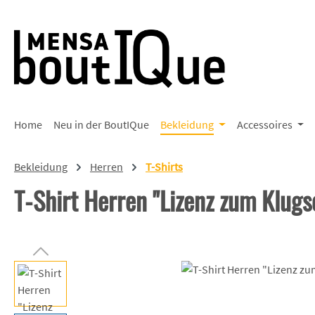
 Hauptinhalt springen
Zur Suche springen
Zur Hauptnavigation springen
Home
Neu in der BoutIQue
Bekleidung
Accessoires
Bekleidung
Herren
T-Shirts
T-Shirt Herren "Lizenz zum Klug
Bildergalerie überspringen