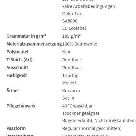
Faire Arbeitsbedingungen
Oeko-Tex
SA8000
EU Ecolabel
Grammatur in g/m²
185 g/m²
Materialzusammensetzung
100% Baumwolle
Polybeutel
Nein
T-Shirts (Art)
Rundhals
Ausschnitt
Rundhals
Farbigkeit
1-farbig
Meliert
Ärmel
Kurzarm
Set-In
Pflegehinweis
40 °C waschbar
Trockner geeignet
Bügeln erlaubt. Nicht direkt auf dem
Passform
Regular (normal geschnitten)
Verarbeitung
Gekämmte Baumwolle