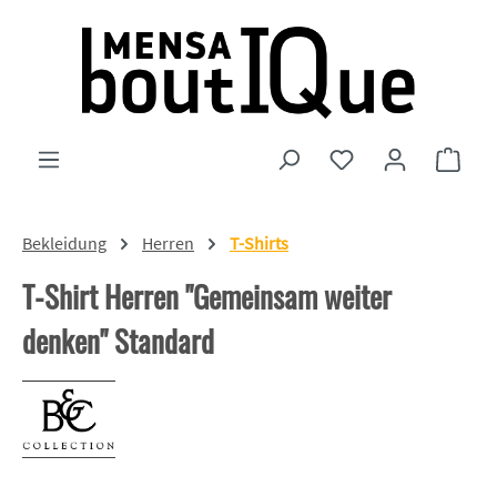
Zum Hauptinhalt springen
Du hast 0 Produkte
Ware
Bekleidung
Herren
T-Shirts
T-Shirt Herren "Gemeinsam weiter
denken" Standard