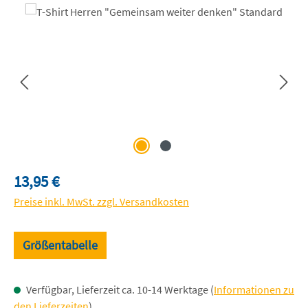
Bildergalerie überspringen
Regulärer Preis:
13,95 €
Preise inkl. MwSt. zzgl. Versandkosten
Größentabelle
Verfügbar, Lieferzeit ca. 10-14 Werktage (
Informationen zu
den Lieferzeiten
)