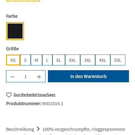
auswählen
Farbe
Black [JN/FA/LM/BG/FA]
auswählen
Größe
XS
S
M
L
XL
XXL
3XL
4XL
5XL
Produkt Anzahl: Gib den gewünschten Wert ein 
In den Warenkorb
Zum Merkzettel hinzufügen
Produktnummer:
MID1014.1
Beschreibung
100% vorgeschrumpfte, ringgesponnene