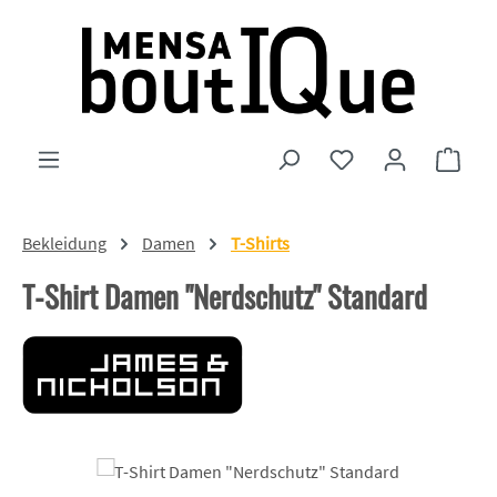
Zum Hauptinhalt springen
Du hast 0 Produkte
Ware
Bekleidung
Damen
T-Shirts
T-Shirt Damen "Nerdschutz" Standard
Bildergalerie überspringen