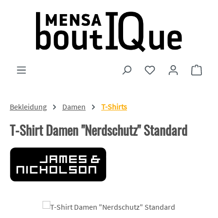
Zum Hauptinhalt springen
Du hast 0 Produkte
Ware
Bekleidung
Damen
T-Shirts
T-Shirt Damen "Nerdschutz" Standard
Bildergalerie überspringen