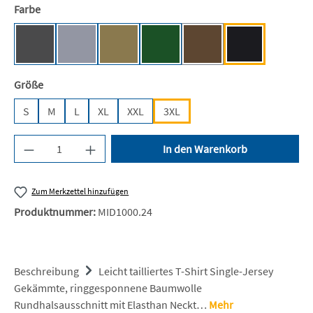
auswählen
Farbe
Graphite (Solid) [JN]
Grey Heather [JN]
Khaki [JN]
Brown [JN]
Dark Green [JN]
Black [JN/FA/
(Diese Option ist zurzeit ni
auswählen
Größe
S
M
L
XL
XXL
3XL
Produkt Anzahl: Gib den gewünschten Wert ein 
In den Warenkorb
Zum Merkzettel hinzufügen
Produktnummer:
MID1000.24
Beschreibung
Leicht tailliertes T-Shirt Single-Jersey
Gekämmte, ringgesponnene Baumwolle
Rundhalsausschnitt mit Elasthan Neckt…
Mehr