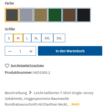
auswählen
Farbe
Graphite (Solid) [JN]
Grey Heather [JN]
Khaki [JN]
Brown [JN]
Dark Green [JN]
Black [JN/FA/
(Diese Option ist zurzeit nicht verfügbar.)
auswählen
Größe
S
M
L
XL
XXL
3XL
Produkt Anzahl: Gib den gewünschten Wert ein 
In den Warenkorb
Zum Merkzettel hinzufügen
Produktnummer:
MID1000.2
Beschreibung
Leicht tailliertes T-Shirt Single-Jersey
Gekämmte, ringgesponnene Baumwolle
Rundhalsausschnitt mit Elasthan Neckt…
Mehr