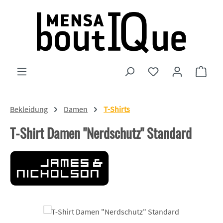
Zum Hauptinhalt springen
Du hast 0 Produkte
Ware
Bekleidung
Damen
T-Shirts
T-Shirt Damen "Nerdschutz" Standard
Bildergalerie überspringen