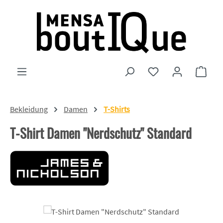
Zum Hauptinhalt springen
Du hast 0 Produkte
Ware
Bekleidung
Damen
T-Shirts
T-Shirt Damen "Nerdschutz" Standard
Bildergalerie überspringen