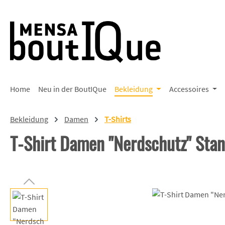
 Hauptinhalt springen
Zur Suche springen
Zur Hauptnavigation springen
Home
Neu in der BoutIQue
Bekleidung
Accessoires
Bekleidung
Damen
T-Shirts
T-Shirt Damen "Nerdschutz" Sta
Bildergalerie überspringen