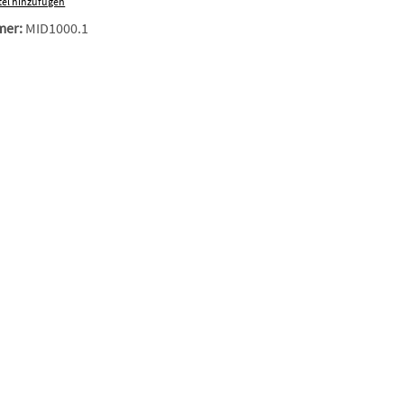
el hinzufügen
mer:
MID1000.1