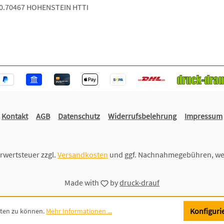
.0.70467 HOHENSTEIN HTTI
Kontakt
AGB
Datenschutz
Widerrufsbelehrung
Impressum
hrwertsteuer zzgl.
Versandkosten
und ggf. Nachnahmegebühren, we
Made with
by
druck-drauf
Konfiguri
eten zu können.
Mehr Informationen ...