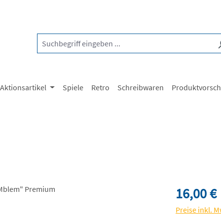
Aktionsartikel
Spiele
Retro
Schreibwaren
Produktvorsc
Regulärer Pre
16,00 €
Preise inkl. 