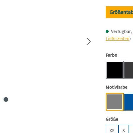
Größentab
Verfügbar, 
Lieferzeiten
)
auswäh
Farbe
Black [BC
(Diese Opti
au
Motivfarbe
Anthrazit
auswäh
Größe
XS
S