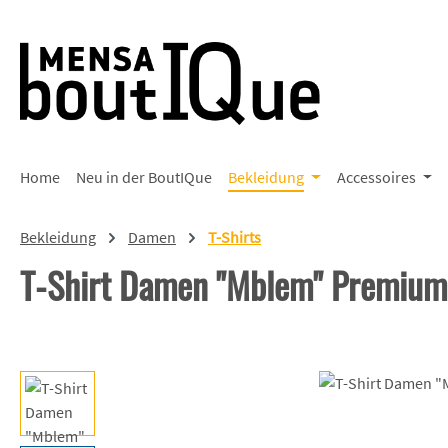
 Hauptinhalt springen
Zur Suche springen
Zur Hauptnavigation springen
Home
Neu in der BoutIQue
Bekleidung
Accessoires
Bekleidung
Damen
T-Shirts
T-Shirt Damen "Mblem" Premium
Bildergalerie überspringen