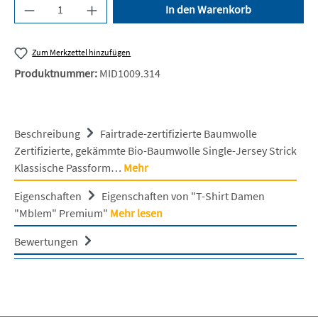
Produkt Anzahl: Gib den gewünschten Wert ein 
In den Warenkorb
Zum Merkzettel hinzufügen
Produktnummer:
MID1009.314
Beschreibung
Fairtrade-zertifizierte Baumwolle
Zertifizierte, gekämmte Bio-Baumwolle Single-Jersey Strick
Klassische Passform…
Mehr
Eigenschaften
Eigenschaften von "T-Shirt Damen
"Mblem" Premium"
Mehr lesen
Bewertungen