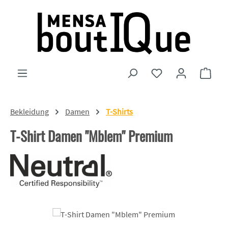
Zum Hauptinhalt springen
Du hast 0 Produkte
Ware
Bekleidung
Damen
T-Shirts
T-Shirt Damen "Mblem" Premium
Bildergalerie überspringen