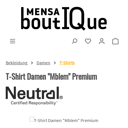
Zum Hauptinhalt springen
Du hast 0 Produkte
Ware
Bekleidung
Damen
T-Shirts
T-Shirt Damen "Mblem" Premium
Bildergalerie überspringen