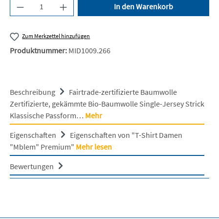
Produkt Anzahl: Gib den gewünschten Wert ein 
In den Warenkorb
Zum Merkzettel hinzufügen
Produktnummer:
MID1009.266
Beschreibung
Fairtrade-zertifizierte Baumwolle
Zertifizierte, gekämmte Bio-Baumwolle Single-Jersey Strick
Klassische Passform…
Mehr
Eigenschaften
Eigenschaften von "T-Shirt Damen
"Mblem" Premium"
Mehr lesen
Bewertungen