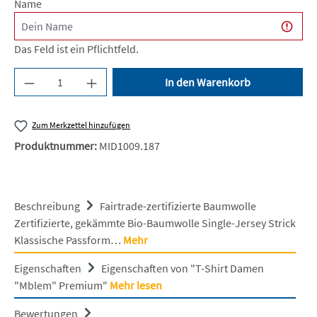
Name
Das Feld ist ein Pflichtfeld.
Produkt Anzahl: Gib den gewünschten Wert ein 
In den Warenkorb
Zum Merkzettel hinzufügen
Produktnummer:
MID1009.187
Beschreibung
Fairtrade-zertifizierte Baumwolle
Zertifizierte, gekämmte Bio-Baumwolle Single-Jersey Strick
Klassische Passform…
Mehr
Eigenschaften
Eigenschaften von "T-Shirt Damen
"Mblem" Premium"
Mehr lesen
Bewertungen