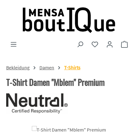
Zum Hauptinhalt springen
Du hast 0 Produkte
Ware
Bekleidung
Damen
T-Shirts
T-Shirt Damen "Mblem" Premium
Bildergalerie überspringen