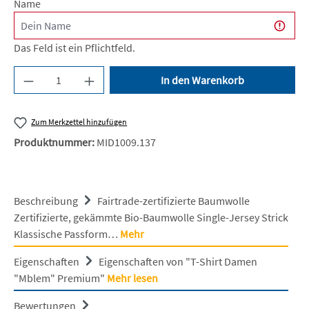
Name
Das Feld ist ein Pflichtfeld.
Produkt Anzahl: Gib den gewünschten Wert ein 
In den Warenkorb
Zum Merkzettel hinzufügen
Produktnummer:
MID1009.137
Beschreibung
Fairtrade-zertifizierte Baumwolle
Zertifizierte, gekämmte Bio-Baumwolle Single-Jersey Strick
Klassische Passform…
Mehr
Eigenschaften
Eigenschaften von "T-Shirt Damen
"Mblem" Premium"
Mehr lesen
Bewertungen