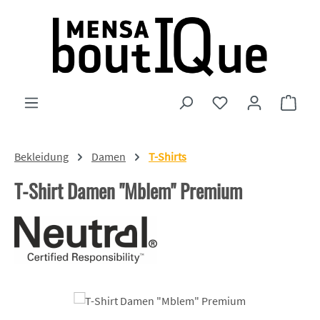
Zum Hauptinhalt springen
Du hast 0 Produkte
Ware
Bekleidung
Damen
T-Shirts
T-Shirt Damen "Mblem" Premium
Bildergalerie überspringen