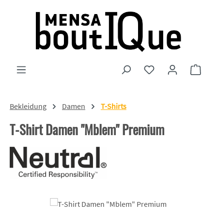
Zum Hauptinhalt springen
Du hast 0 Produkte
Ware
Bekleidung
Damen
T-Shirts
T-Shirt Damen "Mblem" Premium
Bildergalerie überspringen