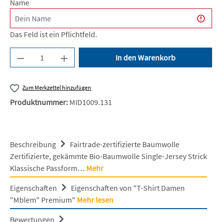
Name
Das Feld ist ein Pflichtfeld.
Produkt Anzahl: Gib den gewünschten Wert ein 
In den Warenkorb
Zum Merkzettel hinzufügen
Produktnummer:
MID1009.131
Beschreibung
Fairtrade-zertifizierte Baumwolle
Zertifizierte, gekämmte Bio-Baumwolle Single-Jersey Strick
Klassische Passform…
Mehr
Eigenschaften
Eigenschaften von "T-Shirt Damen
"Mblem" Premium"
Mehr lesen
Bewertungen