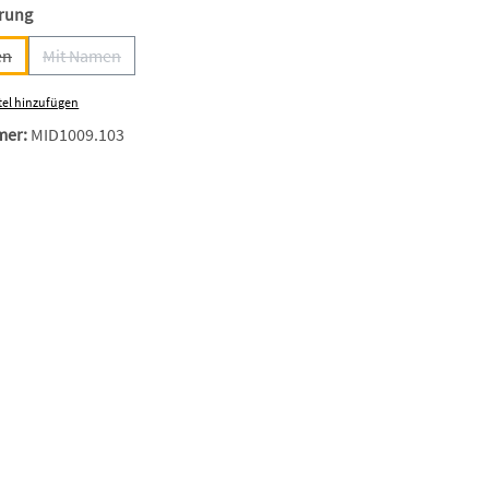
auswählen
erung
en
Mit Namen
 Option ist zurzeit nicht verfügbar.)
(Diese Option ist zurzeit nicht verfügbar.)
el hinzufügen
mer:
MID1009.103