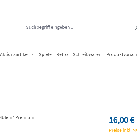
Aktionsartikel
Spiele
Retro
Schreibwaren
Produktvorsc
Regulärer Pre
16,00 €
Preise inkl. 