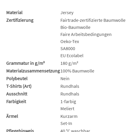
Material
Jersey
Zertifizierung
Fairtrade-zertifizierte Baumwolle
Bio-Baumwolle
Faire Arbeitsbedingungen
Oeko-Tex
SA8000
EU Ecolabel
Grammatur in g/m²
180 g/m²
Materialzusammensetzung
100% Baumwolle
Polybeutel
Nein
T-Shirts (Art)
Rundhals
Ausschnitt
Rundhals
Farbigkeit
1-farbig
Meliert
Ärmel
Kurzarm
Set-In
Pflegehinweis
40 °C waschbar