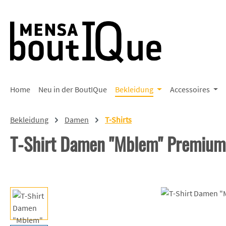
 Hauptinhalt springen
Zur Suche springen
Zur Hauptnavigation springen
Home
Neu in der BoutIQue
Bekleidung
Accessoires
Bekleidung
Damen
T-Shirts
T-Shirt Damen "Mblem" Premium
Bildergalerie überspringen