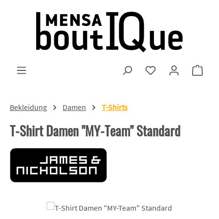
Zum Hauptinhalt springen
Du hast 0 Produkte
Ware
Bekleidung
Damen
T-Shirts
T-Shirt Damen "MY-Team" Standard
Bildergalerie überspringen