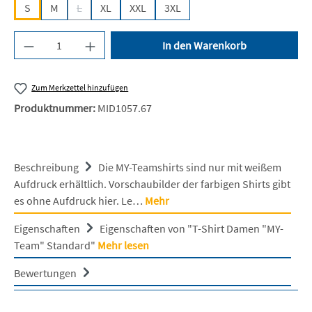
S
M
L
XL
XXL
3XL
(Diese Option ist zurzeit nicht verfügbar.)
Produkt Anzahl: Gib den gewünschten Wert ein 
In den Warenkorb
Zum Merkzettel hinzufügen
Produktnummer:
MID1057.67
Beschreibung
Die MY-Teamshirts sind nur mit weißem
Aufdruck erhältlich. Vorschaubilder der farbigen Shirts gibt
es ohne Aufdruck hier. Le…
Mehr
Eigenschaften
Eigenschaften von "T-Shirt Damen "MY-
Team" Standard"
Mehr lesen
Bewertungen