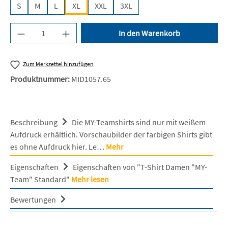
S
M
L
XL
XXL
3XL
Produkt Anzahl: Gib den gewünschten Wert ein 
In den Warenkorb
Zum Merkzettel hinzufügen
Produktnummer:
MID1057.65
Beschreibung
Die MY-Teamshirts sind nur mit weißem
Aufdruck erhältlich. Vorschaubilder der farbigen Shirts gibt
es ohne Aufdruck hier. Le…
Mehr
Eigenschaften
Eigenschaften von "T-Shirt Damen "MY-
Team" Standard"
Mehr lesen
Bewertungen