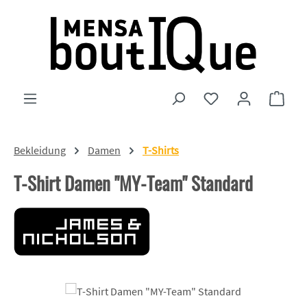
Zum Hauptinhalt springen
Du hast 0 Produkte
Ware
Bekleidung
Damen
T-Shirts
T-Shirt Damen "MY-Team" Standard
Bildergalerie überspringen