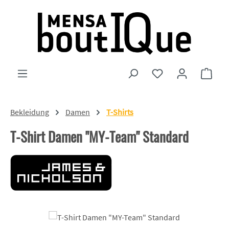
Zum Hauptinhalt springen
Du hast 0 Produkte
Ware
Bekleidung
Damen
T-Shirts
T-Shirt Damen "MY-Team" Standard
Bildergalerie überspringen