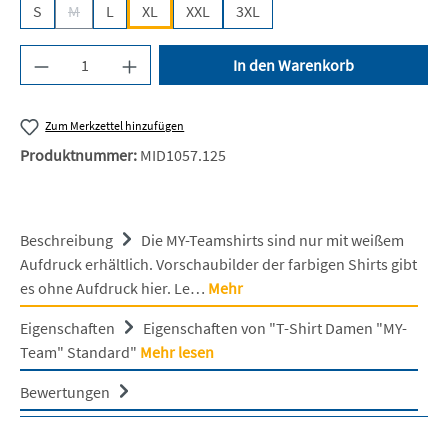
S
M
L
XL
XXL
3XL
(Diese Option ist zurzeit nicht verfügbar.)
Produkt Anzahl: Gib den gewünschten Wert ein 
In den Warenkorb
Zum Merkzettel hinzufügen
Produktnummer:
MID1057.125
Beschreibung
Die MY-Teamshirts sind nur mit weißem
Aufdruck erhältlich. Vorschaubilder der farbigen Shirts gibt
es ohne Aufdruck hier. Le…
Mehr
Eigenschaften
Eigenschaften von "T-Shirt Damen "MY-
Team" Standard"
Mehr lesen
Bewertungen