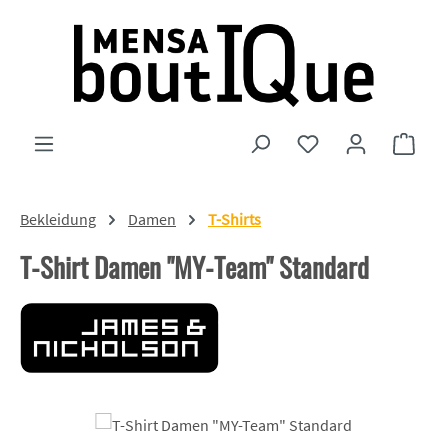
Zum Hauptinhalt springen
Du hast 0 Produkte
Ware
Bekleidung
Damen
T-Shirts
T-Shirt Damen "MY-Team" Standard
Bildergalerie überspringen