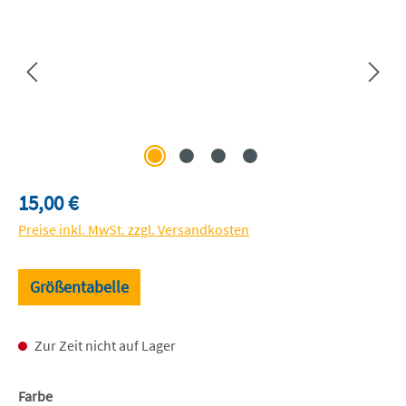
Regulärer Preis:
15,00 €
Preise inkl. MwSt. zzgl. Versandkosten
Größentabelle
Zur Zeit nicht auf Lager
auswählen
Farbe