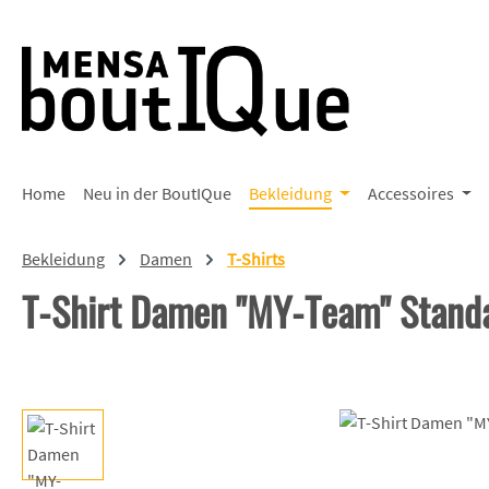
 Hauptinhalt springen
Zur Suche springen
Zur Hauptnavigation springen
Home
Neu in der BoutIQue
Bekleidung
Accessoires
Bekleidung
Damen
T-Shirts
T-Shirt Damen "MY-Team" Stand
Bildergalerie überspringen