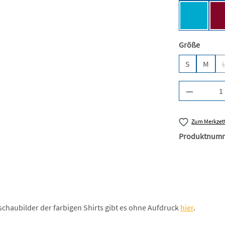
Turquois
auswäh
Größe
S
M
Produkt A
Zum Merkzett
Produktnum
schaubilder der farbigen Shirts gibt es ohne Aufdruck
hier
.