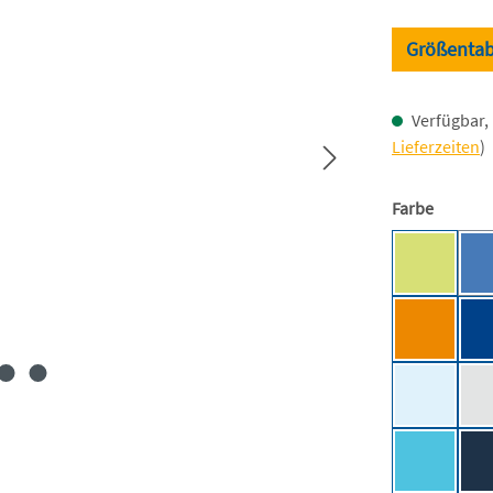
Größentab
Verfügbar, 
Lieferzeiten
)
auswäh
Farbe
Acid Yell
Dark Ora
Light Blu
Pacific [J