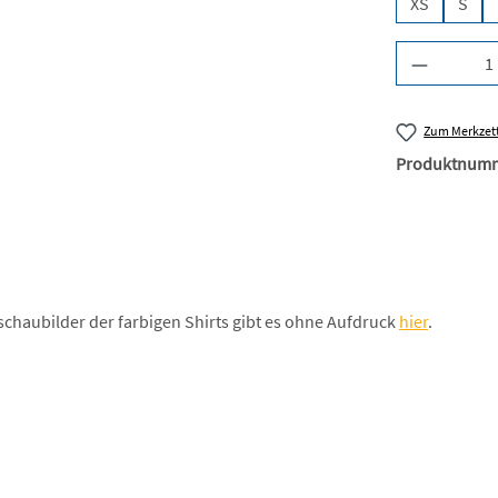
XS
S
Produkt A
Zum Merkzett
Produktnum
schaubilder der farbigen Shirts gibt es ohne Aufdruck
hier
.