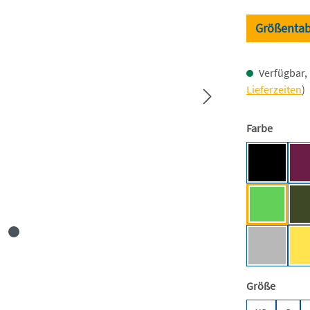
Größentab
Verfügbar, 
Lieferzeiten
)
auswäh
Farbe
Black [BC
Lime [NE
Sport Gre
auswäh
Größe