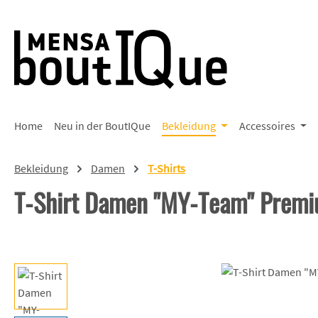
 Hauptinhalt springen
Zur Suche springen
Zur Hauptnavigation springen
Home
Neu in der BoutIQue
Bekleidung
Accessoires
Bekleidung
Damen
T-Shirts
T-Shirt Damen "MY-Team" Prem
Bildergalerie überspringen