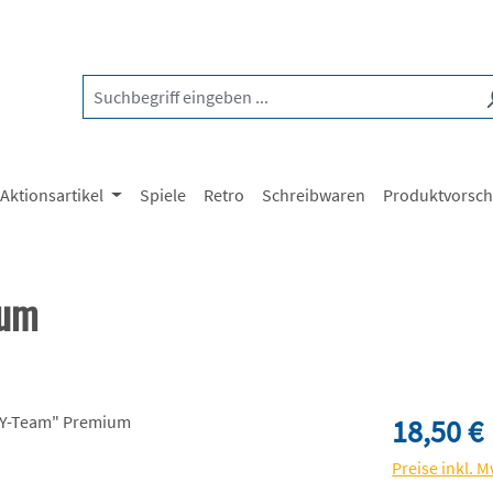
Aktionsartikel
Spiele
Retro
Schreibwaren
Produktvorsc
ium
Regulärer Pre
18,50 €
Preise inkl. 