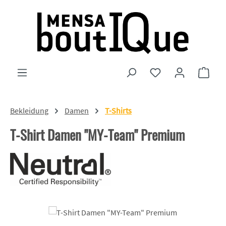
Zum Hauptinhalt springen
Du hast 0 Produkte
Ware
Bekleidung
Damen
T-Shirts
T-Shirt Damen "MY-Team" Premium
Bildergalerie überspringen